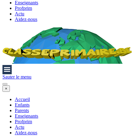
Enseignants
Profprim
Actu
Aidez-nous
Sauter le menu
×
Accueil
Enfants
Parents
Enseignants
Profprim
Actu
Aidez-nous