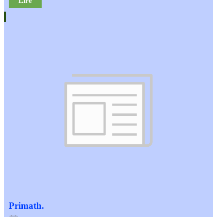
Lire
Primath.