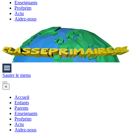
Enseignants
Profprim
Actu
Aidez-nous
Sauter le menu
×
Accueil
Enfants
Parents
Enseignants
Profprim
Actu
Aidez-nous