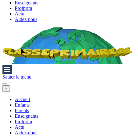
Enseignants
Profprim
Actu
Aidez-nous
Sauter le menu
×
Accueil
Enfants
Parents
Enseignants
Profprim
Actu
Aidez-nous