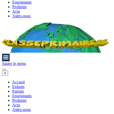
Enseignants
Profprim
Actu
Aidez-nous
Sauter le menu
×
Accueil
Enfants
Parents
Enseignants
Profprim
Actu
Aidez-nous