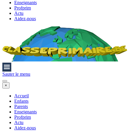
Enseignants
Profprim
Actu
Aidez-nous
Sauter le menu
×
Accueil
Enfants
Parents
Enseignants
Profprim
Actu
Aidez-nous