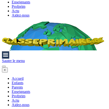
Enseignants
Profprim
Actu
Aidez-nous
Sauter le menu
×
Accueil
Enfants
Parents
Enseignants
Profprim
Actu
Aidez-nous