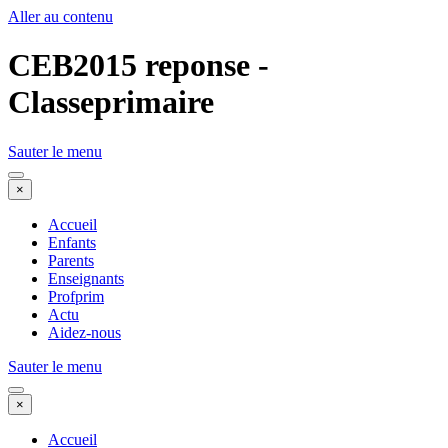
Aller au contenu
CEB2015 reponse -
Classeprimaire
Sauter le menu
×
Accueil
Enfants
Parents
Enseignants
Profprim
Actu
Aidez-nous
Sauter le menu
×
Accueil