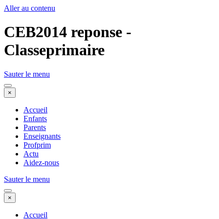
Aller au contenu
CEB2014 reponse -
Classeprimaire
Sauter le menu
×
Accueil
Enfants
Parents
Enseignants
Profprim
Actu
Aidez-nous
Sauter le menu
×
Accueil