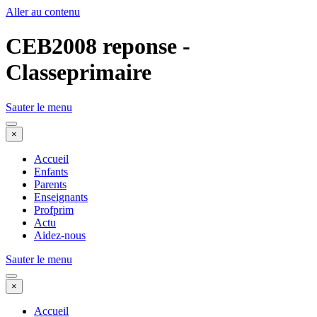
Aller au contenu
CEB2008 reponse -
Classeprimaire
Sauter le menu
×
Accueil
Enfants
Parents
Enseignants
Profprim
Actu
Aidez-nous
Sauter le menu
×
Accueil