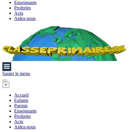
Enseignants
Profprim
Actu
Aidez-nous
Sauter le menu
×
Accueil
Enfants
Parents
Enseignants
Profprim
Actu
Aidez-nous