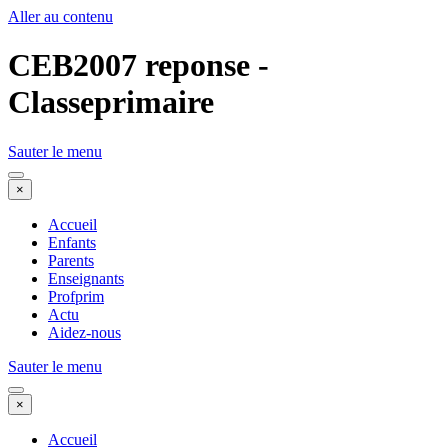
Aller au contenu
CEB2007 reponse -
Classeprimaire
Sauter le menu
×
Accueil
Enfants
Parents
Enseignants
Profprim
Actu
Aidez-nous
Sauter le menu
×
Accueil