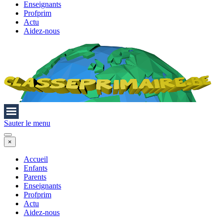
Enseignants
Profprim
Actu
Aidez-nous
Sauter le menu
×
Accueil
Enfants
Parents
Enseignants
Profprim
Actu
Aidez-nous