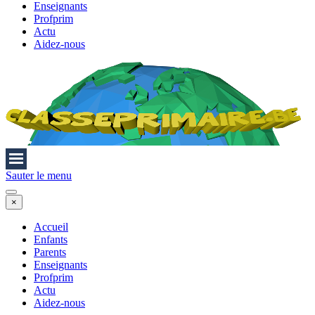
Enseignants
Profprim
Actu
Aidez-nous
Sauter le menu
×
Accueil
Enfants
Parents
Enseignants
Profprim
Actu
Aidez-nous