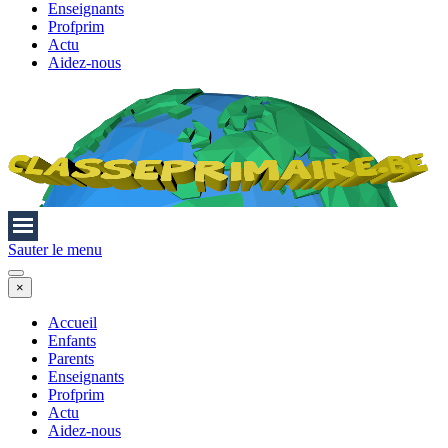
Enseignants
Profprim
Actu
Aidez-nous
Sauter le menu
×
Accueil
Enfants
Parents
Enseignants
Profprim
Actu
Aidez-nous