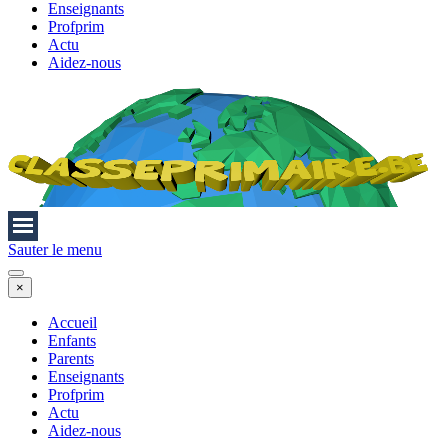
Enseignants
Profprim
Actu
Aidez-nous
Sauter le menu
×
Accueil
Enfants
Parents
Enseignants
Profprim
Actu
Aidez-nous