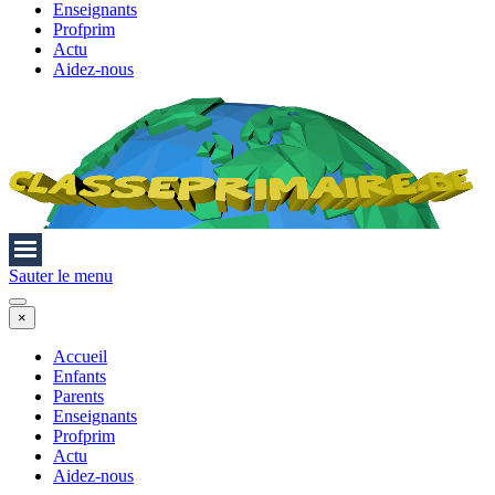
Enseignants
Profprim
Actu
Aidez-nous
Sauter le menu
×
Accueil
Enfants
Parents
Enseignants
Profprim
Actu
Aidez-nous