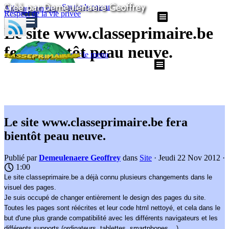
Sauter le menu
Aller au contenu
Respect de la vie privée
Le site www.classeprimaire.be
fera bientôt peau neuve.
Sauter le menu
Le site www.classeprimaire.be fera
bientôt peau neuve.
Publié par
Demeulenaere Geoffrey
dans
Site
· Jeudi 22 Nov 2012 ·
1:00
Le site classeprimaire.be a déjà connu plusieurs changements dans le
visuel des pages.
Je suis occupé de changer entièrement le design des pages du site.
Toutes les pages sont réécrites et leur code html nettoyé, et cela dans le
but d'une plus grande compatibilité avec les différents navigateurs et les
différents supports (ordinateurs, tablettes, smartphones,...)